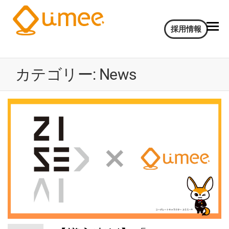
Umee
会
採用情報
話
Technologies
イ
株式会社
ン
カテゴリー:
News
サ
イ
ト
AI
電
気
通
信
大
学
認
定
ベ
ン
チ