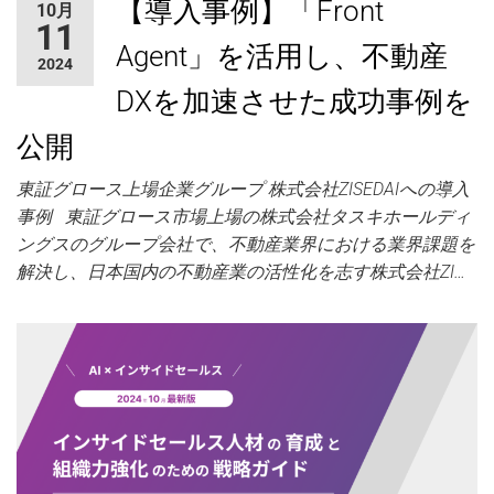
【導入事例】「Front
10月
ャ
11
ー
Agent」を活用し、不動産
2024
DXを加速させた成功事例を
公開
東証グロース上場企業グループ 株式会社ZISEDAIへの導入
事例 東証グロース市場上場の株式会社タスキホールディ
ングスのグループ会社で、不動産業界における業界課題を
解決し、日本国内の不動産業の活性化を志す株式会社ZI…