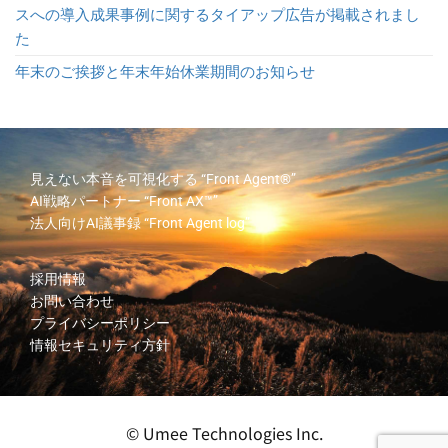
スへの導入成果事例に関するタイアップ広告が掲載されまし
た
年末のご挨拶と年末年始休業期間のお知らせ
見えない本音を可視化する
“Front Agent®”
AI戦略パートナー
“Front AX™”
法人向けAI議事録
“Front Agent log”
採用情報
お問い合わせ
プライバシーポリシー
情報セキュリティ方針
© Umee Technologies Inc.