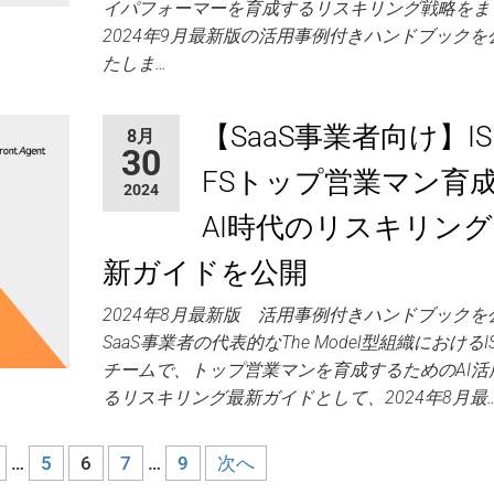
イパフォーマーを育成するリスキリング戦略をま
2024年9月最新版の活用事例付きハンドブックを
たしま…
【SaaS事業者向け】I
8月
30
FSトップ営業マン育
2024
AI時代のリスキリング
新ガイドを公開
2024年8月最新版 活用事例付きハンドブックを
SaaS事業者の代表的なThe Model型組織におけるI
チームで、トップ営業マンを育成するためのAI活
るリスキリング最新ガイドとして、2024年8月最
…
5
6
7
…
9
次へ