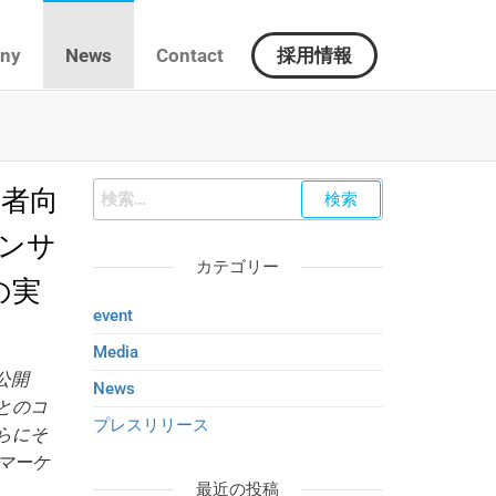
ny
News
Contact
採用情報
者向
インサ
カテゴリー
の実
event
Media
を公開
News
とのコ
プレスリリース
らにそ
マーケ
最近の投稿