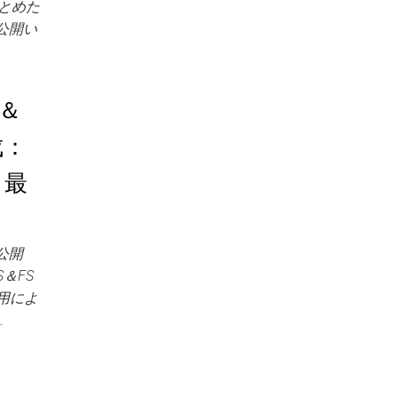
とめた
公開い
S＆
成：
 最
公開
S＆FS
用によ
…