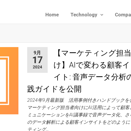
Home
Technology
Compa
ies
【マーケティング担当
9月
17
け】AIで変わる顧客
2024
イト: 音声データ分析
践ガイドを公開
2024年9月最新版 活用事例付きハンドブック
マーケティング担当者向けにAI活用によって顧客
ミュニケーションをAI議事録で音声データ化、さ
のデータ解析による顧客インサイトをどのように
ティング…