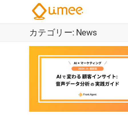
Umee
会
話
Technolog
イ
カテゴリー:
News
株式会社
ン
サ
イ
ト
AI
電
気
通
信
大
学
認
定
ベ
ン
チ