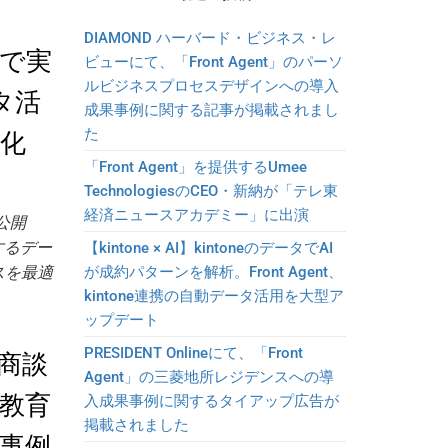
DIAMOND ハーバード・ビジネス・レ
Iで実
ビューにて、「Front Agent」のパーソ
ルビジネスプロセスデザインへの導入
ータ活
成果事例に関する記事が掲載されまし
た
化
「Front Agent」を提供するUmee
TechnologiesのCEO・新納が「テレ東
経済ニュースアカデミー」に出演
を公開
現するデー
【kintone × AI】kintoneのデータでAI
スを最適
が成約パターンを解析。Front Agent、
kintone連携の自動データ活用を大型ア
ップデート
PRESIDENT Onlineにて、「Front
商談
Agent」の三菱地所レジデンスへの導
教育
入成果事例に関するタイアップ広告が
掲載されました
事例