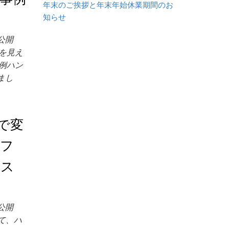
年末のご挨拶と年末年始休業期間のお
知らせ
を公開
を見え
例ハン
まし
で変
パフ
リス
を公開
て、ハ