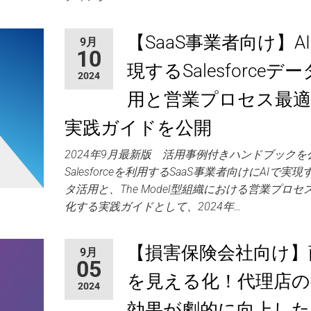
【SaaS事業者向け】A
9月
10
現するSalesforceデ
2024
用と営業プロセス最適
実践ガイドを公開
2024年9月最新版 活用事例付きハンドブック
Salesforceを利用するSaaS事業者向けにAIで実
タ活用と、The Model型組織における営業プロセ
化する実践ガイドとして、2024年…
【損害保険会社向け】
9月
05
を見える化！代理店の
2024
効果が劇的に向上した