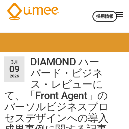
Umee
会
採用情報
話
Technologies
イ
株式会社
ン
サ
イ
ト
DIAMOND ハー
AI
3月
電
09
バード・ビジネ
気
2026
通
ス・レビューに
信
大
て、「Front Agent」の
学
パーソルビジネスプロ
認
定
セスデザインへの導入
ベ
ン
チ