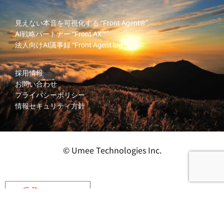
見えない本音を可視化する
“Front Agent®”
AI戦略パートナー
“Front AX™”
法人向けAI議事録
“Front Agent log”
採用情報
お問い合わせ
プライバシーポリシー
情報セキュリティ方針
© Umee Technologies Inc.