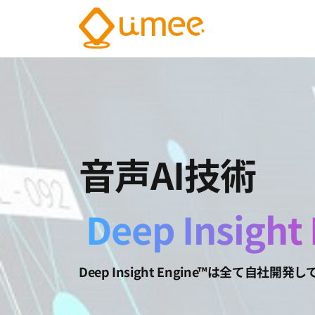
Umee
会
話
Technolog
イ
株式会社
ン
サ
イ
ト
AI
音声AI技術
電
気
通
信
Deep Insight
大
学
認
定
Deep Insight Engine™は全
ベ
ン
チ