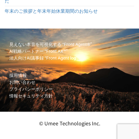
た
年末のご挨拶と年末年始休業期間のお知らせ
見えない本音を可視化する
“Front Agent®”
AI戦略パートナー
“Front AX™”
法人向けAI議事録
“Front Agent log”
採用情報
お問い合わせ
プライバシーポリシー
情報セキュリティ方針
© Umee Technologies Inc.