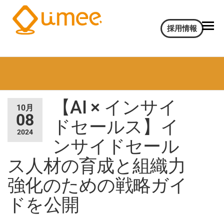
Umee
会
採用情報
話
Technologies
イ
株式会社
ン
サ
イ
ト
【AI × インサイ
AI
10月
電
08
ドセールス】イ
気
2024
通
ンサイドセール
信
大
ス人材の育成と組織力
学
強化のための戦略ガイ
認
定
ドを公開
ベ
ン
チ