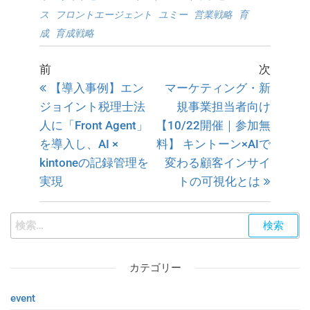
ス
フロントエージェント
ユミー
営業戦略
育
成
育成戦略
前
次
【導入事例】エン
マーケティング・新
ジョイント税理士法
規事業担当者向け
人に「Front Agent」
【10/22開催｜参加無
を導入し、AI ×
料】 キントーン×AIで
kintoneの記録管理を
変わる顧客インサイ
実現
トの可視化とは
カテゴリー
event