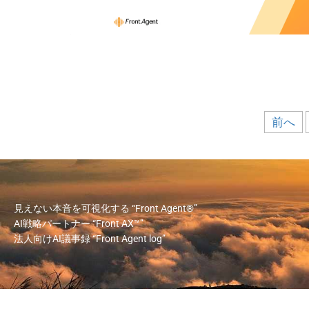
前へ
見えない本音を可視化する
“Front Agent®”
AI戦略パートナー
“Front AX™”
法人向けAI議事録
“Front Agent log”