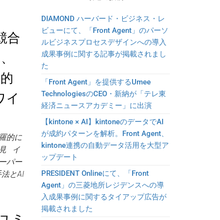
…
DIAMOND ハーバード・ビジネス・レ
ビューにて、「Front Agent」のパーソ
競合
ルビジネスプロセスデザインへの導入
成果事例に関する記事が掲載されまし
ー、
た
体的
「Front Agent」を提供するUmee
TechnologiesのCEO・新納が「テレ東
ワイ
経済ニュースアカデミー」に出演
【kintone × AI】kintoneのデータでAI
が成約パターンを解析。Front Agent、
羅的に
kintone連携の自動データ活用を大型ア
見 イ
ップデート
ーパー
PRESIDENT Onlineにて、「Front
法とAI
Agent」の三菱地所レジデンスへの導
入成果事例に関するタイアップ広告が
掲載されました
ユミ