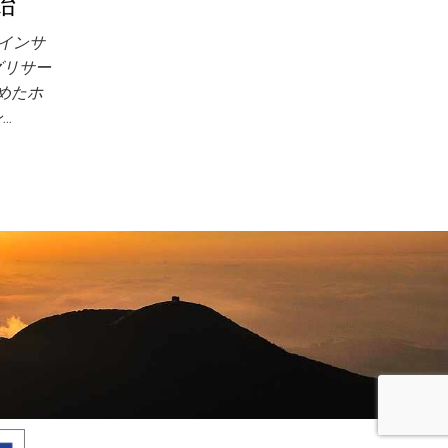
始
インサ
グリサー
めたホ
…