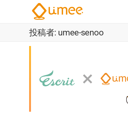
Umee
会
話
Technolog
イ
投稿者:
umee-senoo
株式会社
ン
サ
イ
ト
AI
電
気
通
信
大
学
認
定
ベ
ン
チ