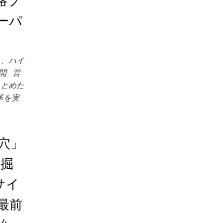
略プ
ーパ
き、ハイ
開 営
まとめた
革を実
穴」
発掘
サイ
最前