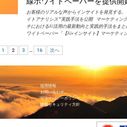
線ホワイトペーパーを提供開
お客様のリアルな声からインサイトを発見する、
イトアナリシス™実践手法を公開 マーケティン
チにおけるAI活用の最新動向と実践的手法をまと
ワイトペーパー「【AI×インサイト】マーケティン
1
2
3
…
16
次へ
採用情報
お問い合わせ
プライバシーポリシー
情報セキュリティ方針