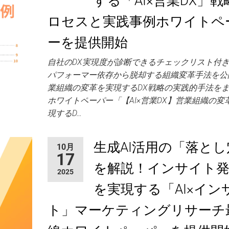
する「AI×営業DX」戦
ロセスと実践事例ホワイトペ
ーを提供開始
自社のDX実現度が診断できるチェックリスト付
パフォーマー依存から脱却する組織変革手法を公
業組織の変革を実現するDX戦略の実践的手法を
ホワイトペーパー「【AI×営業DX】営業組織の変
現するD…
生成AI活用の「落とし
10月
17
を解説！インサイト
2025
を実現する「AI×イン
ト」マーケティングリサーチ