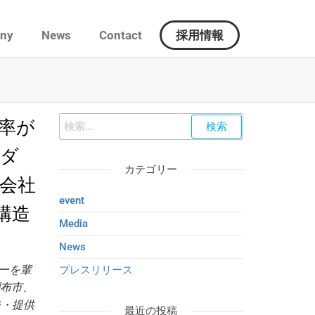
ny
News
Contact
採用情報
率が
イダ
カテゴリー
会社
event
で構造
Media
News
ーを輩
プレスリリース
都調布市、
発・提供
最近の投稿