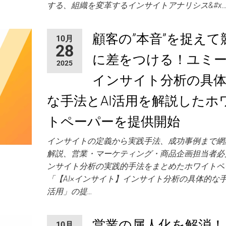
する、組織を変革するインサイトアナリシス&#x
顧客の”本音”を捉えて
10月
28
に差をつける！ユミ
2025
インサイト分析の具
な手法とAI活用を解説したホ
トペーパーを提供開始
インサイトの定義から実践手法、成功事例まで網
解説、営業・マーケティング・商品企画担当者必
ンサイト分析の実践的手法をまとめたホワイトペ
「【AI×インサイト】インサイト分析の具体的な手
活用」の提…
営業の属人化を解消！
10月