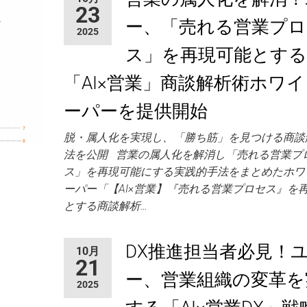
23
ー、「売れる営業プロ
2025
ス」を再現可能とする
「AI×営業」商談解析術ホワ
ーパーを提供開始
脱・属人化を実現し、「勝ち筋」を見つける商談
法を公開 営業の属人化を解消し「売れる営業プ
ス」を再現可能にする実践的手法をまとめたホワ
ーパー「【AI×営業】『売れる営業プロセス』を
とする商談解析…
DX推進担当者必見！
10月
21
ー、営業組織の変革を
2025