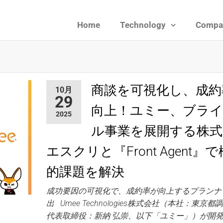
Home
Technology
Compa
ies
商談を可視化し、成約
10月
29
向上！ユミー、ブラ
2025
ル事業を展開する株式
エスクリと『Front Agent』
的課題を解決
成功要因の可視化で、成約率が向上するプランナ
出 Umee Technologies株式会社（本社：東京
代表取締役：新納 弘崇、以下「ユミー」）が開