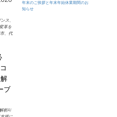
年末のご挨拶と年末年始休業期間のお
知らせ
デンス、
変革を
調布市、代
必
・コ
談解
ーブ
析AI
革支援に