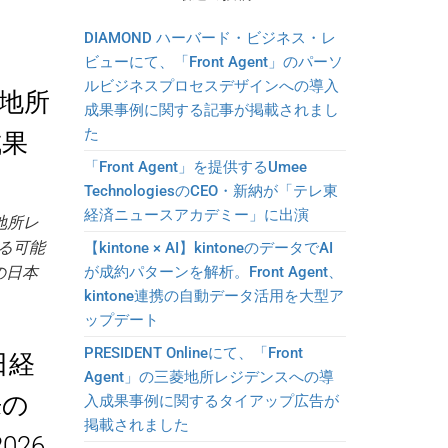
DIAMOND ハーバード・ビジネス・レ
ビューにて、「Front Agent」のパーソ
ルビジネスプロセスデザインへの導入
菱地所
成果事例に関する記事が掲載されまし
た
成果
「Front Agent」を提供するUmee
TechnologiesのCEO・新納が「テレ東
経済ニュースアカデミー」に出演
菱地所レ
る可能
【kintone × AI】kintoneのデータでAI
の日本
が成約パターンを解析。Front Agent、
kintone連携の自動データ活用を大型ア
ップデート
PRESIDENT Onlineにて、「Front
、日経
Agent」の三菱地所レジデンスへの導
来の
入成果事例に関するタイアップ広告が
掲載されました
026