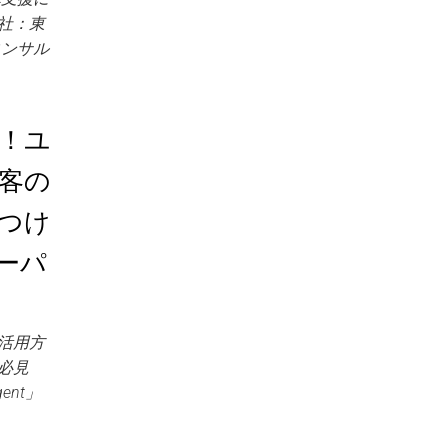
社：東
コンサル
！ユ
客の
つけ
ーパ
活用方
者必見
ent」