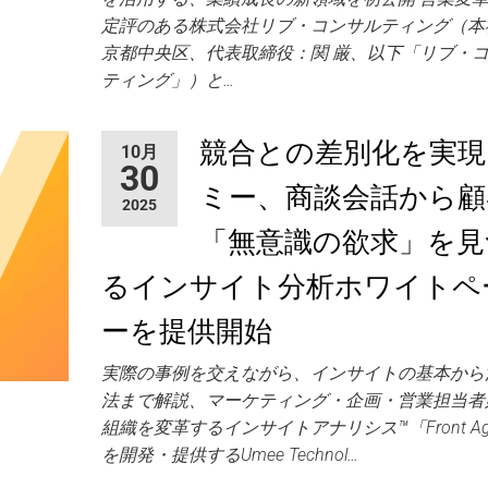
定評のある株式会社リブ・コンサルティング（本
京都中央区、代表取締役：関 厳、以下「リブ・
ティング」）と…
競合との差別化を実現
10月
30
ミー、商談会話から顧
2025
「無意識の欲求」を見
るインサイト分析ホワイトペ
ーを提供開始
実際の事例を交えながら、インサイトの基本から
法まで解説、マーケティング・企画・営業担当
組織を変革するインサイトアナリシス™「Front Ag
を開発・提供するUmee Technol…