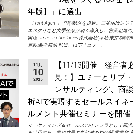
年版】」に選出
「Front Agent」で営業DXを推進。三菱地所レジ
エスクリなど大手企業が続々導入し、営業組織の
実現 Umee Technologies株式会社(本社:東京都
表取締役:新納 弘崇、以下「ユミー…
【11/13開催｜経営者
11月
10
見！】ユミーとリブ
2025
ンサルティング、商
析AIで実現するセールスイネ
ルメント共催セミナーを開催
マーケティング＆セールスのインフラとして商談解
を活用する、業績成長の新領域を初公開 営業変