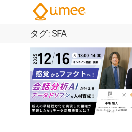
Umee
会
話
Technolog
イ
タグ:
SFA
株式会社
ン
サ
イ
ト
AI
電
気
通
信
大
学
認
定
ベ
ン
チ