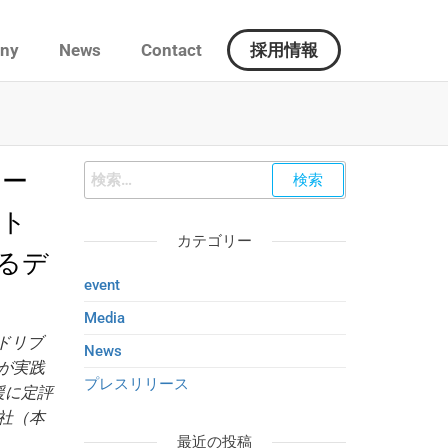
ny
News
Contact
採用情報
ナー
クト
カテゴリー
えるデ
event
Media
ドリブ
News
が実践
プレスリリース
援に定評
社（本
最近の投稿