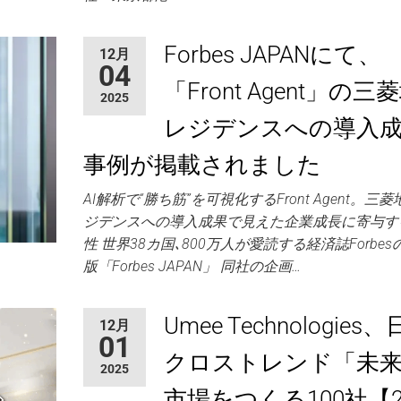
Forbes JAPANにて、
12月
04
「Front Agent」の三
2025
レジデンスへの導入
事例が掲載されました
AI解析で“勝ち筋”を可視化するFront Agent。三
ジデンスへの導入成果で見えた企業成長に寄与す
性 世界38カ国､800万人が愛読する経済誌Forbes
版「Forbes JAPAN」 同社の企画…
Umee Technologies
12月
01
クロストレンド「未
2025
市場をつくる100社【2