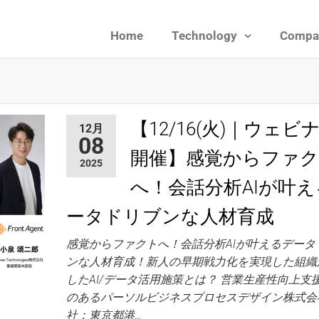
Home
Technology
Compa
ies
【12/16(火)｜ウェビ
12月
08
開催】感覚からファ
2025
へ！会話分析AIが叶
ータドリブンな人材育成
感覚からファクトへ！会話分析AIが叶えるデータ
ンな人材育成！新人の早期戦力化を実現した組織
したAI/データ活用施策とは？ 営業生産性向上支
のあるパーソルビジネスプロセスデザイン株式会
社：東京都港…