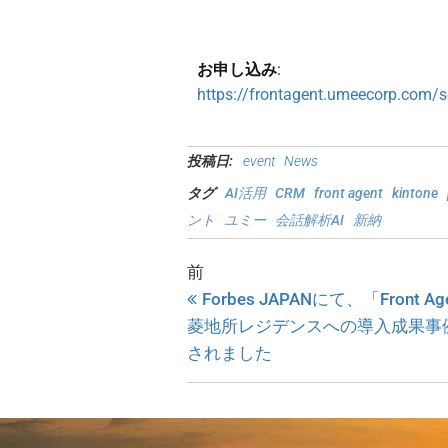
お申し込み
:
https://frontagent.umeecorp.com
投稿日:
event
News
タグ
AI活用
CRM
front agent
kintone
ント
ユミー
会話解析AI
新納
前
Forbes JAPANにて、「Front A
菱地所レジデンスへの導入成果事
されました