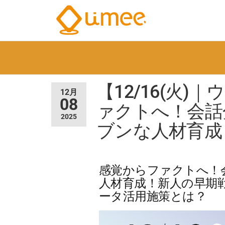
Umee
会
話
Technolog
イ
株式会社
ン
サ
イ
【12/16(火
12月
ト
08
AI
ァクトへ！会話
電
2025
ブンな人材育成
気
通
信
大
感覚からファクトへ！
学
認
人材育成！新人の早期戦
定
ータ活用施策とは？
ベ
ン
チ