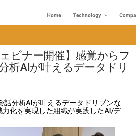
Home
Technology
Compa
ies
)｜ウェビナー開催】感覚からフ
分析AIが叶えるデータドリ
会話分析AIが叶えるデータドリブンな
力化を実現した組織が実践したAI/デ