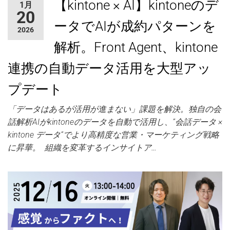
【kintone × AI】kintoneのデ
1月
ャ
20
ー
ータでAIが成約パターンを
2026
解析。Front Agent、kintone
連携の自動データ活用を大型アッ
プデート
「データはあるが活用が進まない」課題を解決。独自の会
話解析AIがkintoneのデータを自動で活用し、”会話データ ×
kintone データ”でより高精度な営業・マーケティング戦略
に昇華。 組織を変革するインサイトア…