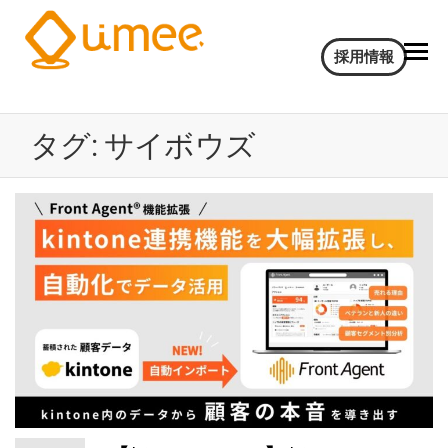
Umee
会
採用情報
話
Technologies
イ
株式会社
ン
タグ:
サイボウズ
サ
イ
ト
AI
電
気
通
信
大
学
認
定
ベ
ン
チ