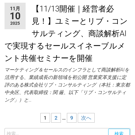
【11/13開催｜経営者必
11月
10
見！】ユミーとリブ・コン
2025
サルティング、商談解析AI
で実現するセールスイネーブルメ
ント共催セミナーを開催
マーケティング＆セールスのインフラとして商談解析AIを
活用する、業績成長の新領域を初公開 営業変革支援に定
評のある株式会社リブ・コンサルティング（本社：東京都
中央区、代表取締役：関 厳、以下「リブ・コンサルティ
ング」）と…
1
2
…
9
次へ