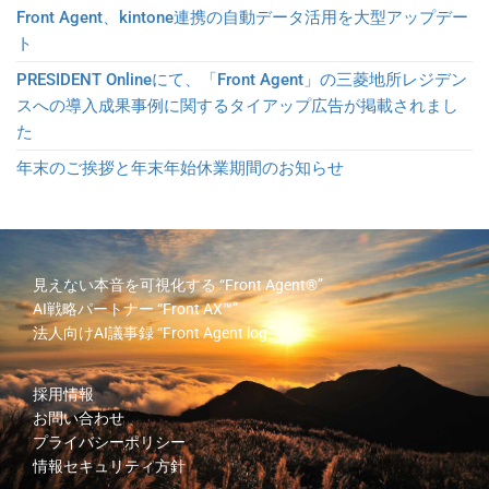
Front Agent、kintone連携の自動データ活用を大型アップデー
ト
PRESIDENT Onlineにて、「Front Agent」の三菱地所レジデン
スへの導入成果事例に関するタイアップ広告が掲載されまし
た
年末のご挨拶と年末年始休業期間のお知らせ
見えない本音を可視化する
“Front Agent®”
AI戦略パートナー
“Front AX™”
法人向けAI議事録
“Front Agent log”
採用情報
お問い合わせ
プライバシーポリシー
情報セキュリティ方針