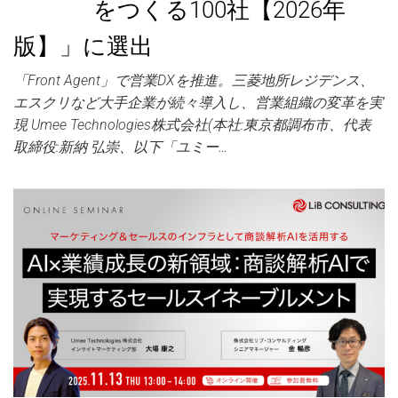
をつくる100社【2026年
版】」に選出
「Front Agent」で営業DXを推進。三菱地所レジデンス、
エスクリなど大手企業が続々導入し、営業組織の変革を実
現 Umee Technologies株式会社(本社:東京都調布市、代表
取締役:新納 弘崇、以下「ユミー…