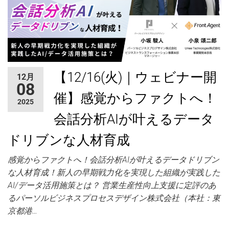
【12/16(火)｜ウェビナー開
12月
08
催】感覚からファクトへ！
2025
会話分析AIが叶えるデータ
ドリブンな人材育成
感覚からファクトへ！会話分析AIが叶えるデータドリブン
な人材育成！新人の早期戦力化を実現した組織が実践した
AI/データ活用施策とは？ 営業生産性向上支援に定評のあ
るパーソルビジネスプロセスデザイン株式会社（本社：東
京都港…