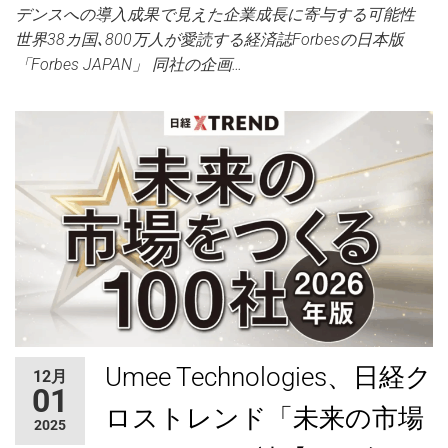
デンスへの導入成果で見えた企業成長に寄与する可能性
世界38カ国､800万人が愛読する経済誌Forbesの日本版
「Forbes JAPAN」 同社の企画…
Umee Technologies、日経ク
12月
01
ロストレンド「未来の市場
2025