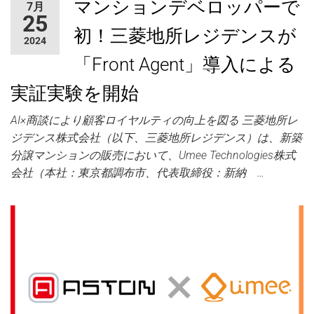
マンションデベロッパーで
7月
ャ
25
ー
初！三菱地所レジデンスが
2024
「Front Agent」導入による
実証実験を開始
AI×商談により顧客ロイヤルティの向上を図る 三菱地所レ
ジデンス株式会社（以下、三菱地所レジデンス）は、新築
分譲マンションの販売において、Umee Technologies株式
会社（本社：東京都調布市、代表取締役：新納 …