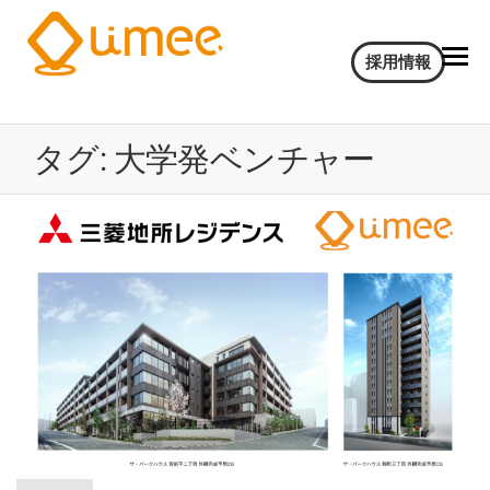
Umee
会
採用情報
話
Technologies
イ
株式会社
ン
タグ:
大学発ベンチャー
サ
イ
ト
AI
電
気
通
信
大
学
認
定
ベ
ン
チ