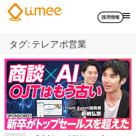
Umee
会
採用情報
話
Technologies
イ
株式会社
ン
タグ:
テレアポ営業
サ
イ
ト
AI
電
気
通
信
大
学
認
定
ベ
ン
チ