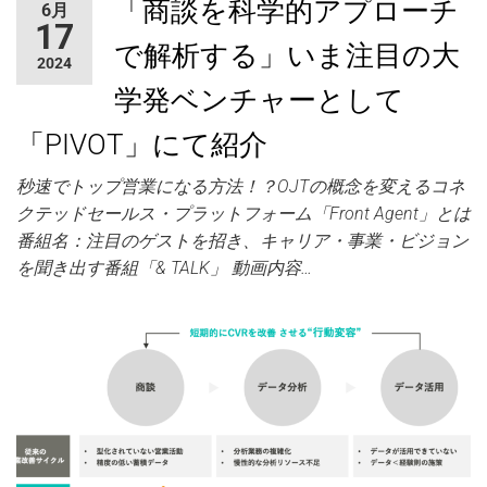
「商談を科学的アプローチ
6月
ャ
17
ー
で解析する」いま注目の大
2024
学発ベンチャーとして
「PIVOT」にて紹介
秒速でトップ営業になる方法！？OJTの概念を変えるコネ
クテッドセールス・プラットフォーム「Front Agent」とは
番組名：注目のゲストを招き、キャリア・事業・ビジョン
を聞き出す番組「& TALK」 動画内容…