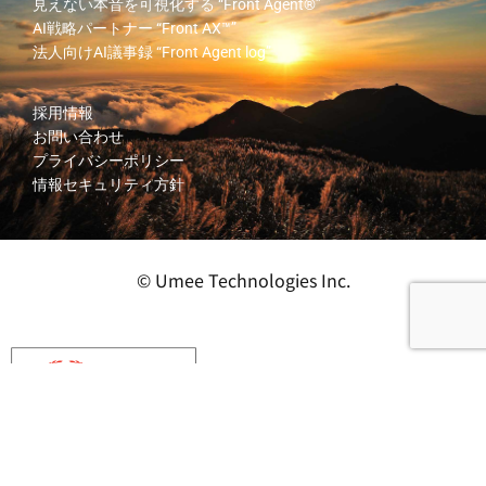
見えない本音を可視化する
“Front Agent®”
AI戦略パートナー
“Front AX™”
法人向けAI議事録
“Front Agent log”
採用情報
お問い合わせ
プライバシーポリシー
情報セキュリティ方針
© Umee Technologies Inc.