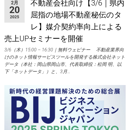
不動産会社向け【3/6｜県内
2月
ャ
20
ー
屈指の地場不動産秘伝のタ
2025
レ】媒介契約率向上による
売上UPセミナーを開催
3/6（木）15:00 – 16:30｜無料ウェビナー 不動産業界向
けのネット情報サービスツールを開発する株式会社ネット
データ（本社：岡山県岡山市、代表取締役：松岡 明、以
下「ネットデータ」）と、3月…