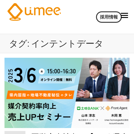
Umee
会
採用情報
話
Technologies
イ
株式会社
ン
タグ:
インテントデータ
サ
イ
ト
AI
電
気
通
信
大
学
認
定
ベ
ン
チ