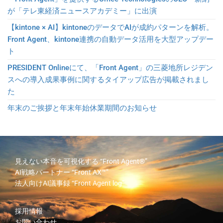
が「テレ東経済ニュースアカデミー」に出演
【kintone × AI】kintoneのデータでAIが成約パターンを解析。
Front Agent、kintone連携の自動データ活用を大型アップデー
ト
PRESIDENT Onlineにて、「Front Agent」の三菱地所レジデン
スへの導入成果事例に関するタイアップ広告が掲載されまし
た
年末のご挨拶と年末年始休業期間のお知らせ
見えない本音を可視化する
“Front Agent®”
AI戦略パートナー
“Front AX™”
法人向けAI議事録
“Front Agent log”
採用情報
お問い合わせ