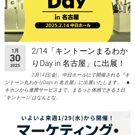
2/14「キントーンまるわか
1月
30
りDay in 名古屋」に出展！
2025
2月14日(金)、中日ホールにて開催される『キ
ントーン丸わかりDays in 名古屋』に出展いたします。 ■
キホンから連携サービスまで、まるっと体感できる１日
“キントーン”はなんとな…