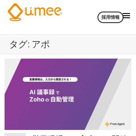
Umee
会
採用情報
話
Technologies
イ
株式会社
ン
タグ:
アポ
サ
イ
ト
AI
電
気
通
信
大
学
認
定
ベ
ン
チ