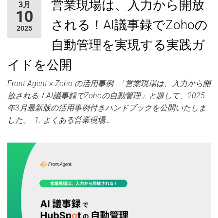
営業現場は、入力から開放
3月
ャ
10
ー
される！AI議事録でZohoの
2025
自動管理を実現する実践ガ
イドを公開
Front Agent × Zoho の活用事例 「営業現場は、入力から開
放される！AI議事録でZohoの自動管理」と題して、2025
年3月最新版の活用事例付きハンドブックを公開いたしま
した。 1. よくある営業現場…