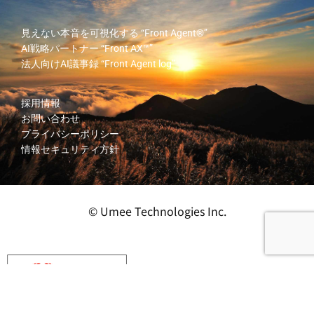
見えない本音を可視化する
“Front Agent®”
AI戦略パートナー
“Front AX™”
法人向けAI議事録
“Front Agent log”
採用情報
お問い合わせ
プライバシーポリシー
情報セキュリティ方針
© Umee Technologies Inc.