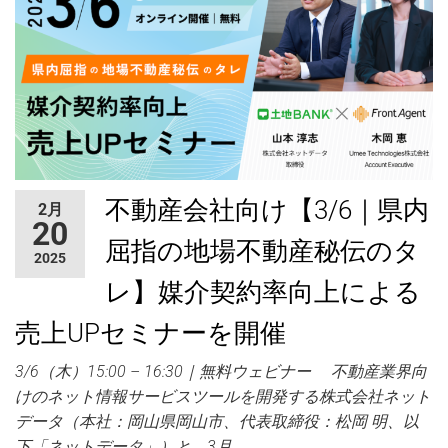
不動産会社向け【3/6｜県内
2月
20
屈指の地場不動産秘伝のタ
2025
レ】媒介契約率向上による
売上UPセミナーを開催
3/6（木）15:00 – 16:30｜無料ウェビナー 不動産業界向
けのネット情報サービスツールを開発する株式会社ネット
データ（本社：岡山県岡山市、代表取締役：松岡 明、以
下「ネットデータ」）と、3月…