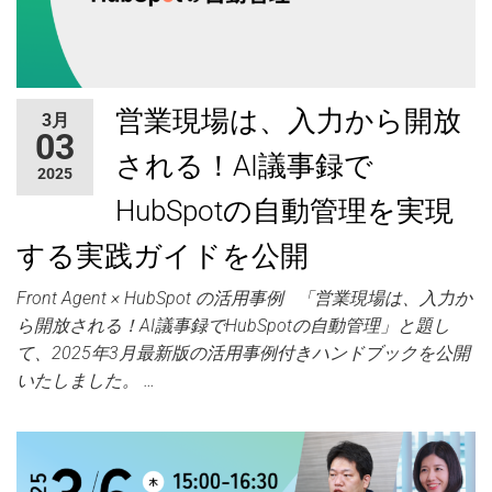
営業現場は、入力から開放
3月
03
される！AI議事録で
2025
HubSpotの自動管理を実現
する実践ガイドを公開
Front Agent × HubSpot の活用事例 「営業現場は、入力か
ら開放される！AI議事録でHubSpotの自動管理」と題し
て、2025年3月最新版の活用事例付きハンドブックを公開
いたしました。 …