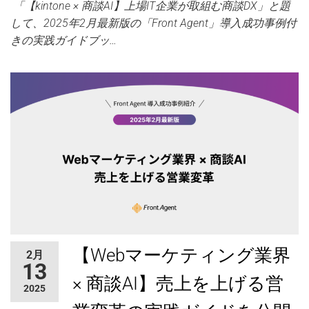
「【kintone × 商談AI】上場IT企業が取組む商談DX」と題
して、2025年2月最新版の「Front Agent」導入成功事例付
きの実践ガイドブッ…
【Webマーケティング業界
2月
13
× 商談AI】売上を上げる営
2025