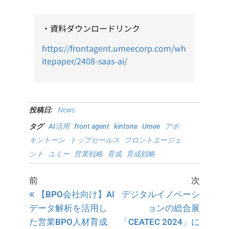
・資料ダウンロードリンク
https://frontagent.umeecorp.com/wh
itepaper/2408-saas-ai/
投稿日:
News
タグ
AI活用
front agent
kintone
Umee
アポ
キントーン
トップセールス
フロントエージェ
ント
ユミー
営業戦略
育成
育成戦略
前
次
【BPO会社向け】AI
デジタルイノベーシ
データ解析を活用し
ョンの総合展
た営業BPO人材育成
「CEATEC 2024」に