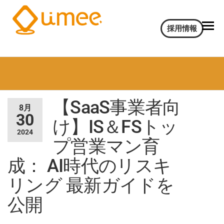
Umee
会
採用情報
話
Technologies
イ
株式会社
ン
サ
イ
ト
【SaaS事業者向
AI
8月
電
30
け】IS＆FSトッ
気
2024
通
プ営業マン育
信
大
成： AI時代のリスキ
学
リング 最新ガイドを
認
定
公開
ベ
ン
チ