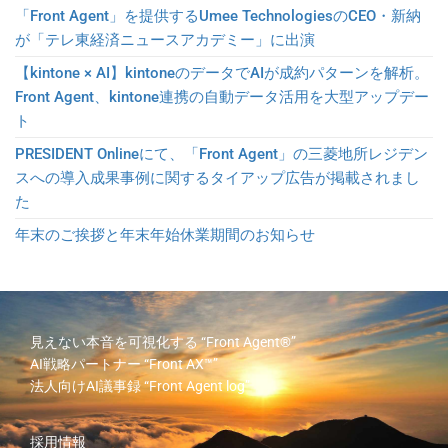
「Front Agent」を提供するUmee TechnologiesのCEO・新納
が「テレ東経済ニュースアカデミー」に出演
【kintone × AI】kintoneのデータでAIが成約パターンを解析。
Front Agent、kintone連携の自動データ活用を大型アップデー
ト
PRESIDENT Onlineにて、「Front Agent」の三菱地所レジデン
スへの導入成果事例に関するタイアップ広告が掲載されまし
た
年末のご挨拶と年末年始休業期間のお知らせ
見えない本音を可視化する
“Front Agent®”
AI戦略パートナー
“Front AX™”
法人向けAI議事録
“Front Agent log”
採用情報