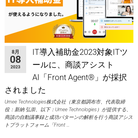
IT導入補助金2023対象ITツ
8月
08
ールに、商談アシスト
2023
AI「Front Agent®」が採択
されました
Umee Technologies株式会社（東京都調布市、代表取締
役：新納 弘崇、以下：Umee Technologies）が提供する、
商談の自動議事録と成功パターンの解析を行う商談アシス
トプラットフォーム「Front …