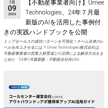
【不動産事業者向け】Umee
7月
ャ
09
ー
Technologies、24年７月最
2024
新版のAIを活用した事例付
きの実践ハンドブックを公開
トップセールスの成功パターンを可視化！チーム全体のレ
ベルを向上させるには？ Umee Technologies株式会社は、
不動産事業者の営業人材育成とAI活用による解決方法をま
とめた「24年7月最新版：不動産会社向けAI…