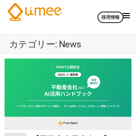
Umee
会
採用情報
話
Technologies
イ
株式会社
ン
カテゴリー:
News
サ
イ
ト
AI
電
気
通
信
大
学
認
定
ベ
ン
チ