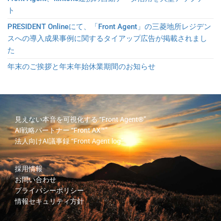
ト
PRESIDENT Onlineにて、「Front Agent」の三菱地所レジデン
スへの導入成果事例に関するタイアップ広告が掲載されまし
た
年末のご挨拶と年末年始休業期間のお知らせ
見えない本音を可視化する
“Front Agent®”
AI戦略パートナー
“Front AX™”
法人向けAI議事録
“Front Agent log”
採用情報
お問い合わせ
プライバシーポリシー
情報セキュリティ方針