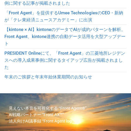
例に関する記事が掲載されました
「Front Agent」を提供するUmee TechnologiesのCEO・新納
が「テレ東経済ニュースアカデミー」に出演
【kintone × AI】kintoneのデータでAIが成約パターンを解析。
Front Agent、kintone連携の自動データ活用を大型アップデー
ト
PRESIDENT Onlineにて、「Front Agent」の三菱地所レジデン
スへの導入成果事例に関するタイアップ広告が掲載されまし
た
年末のご挨拶と年末年始休業期間のお知らせ
見えない本音を可視化する
“Front Agent®”
AI戦略パートナー
“Front AX™”
法人向けAI議事録
“Front Agent log”