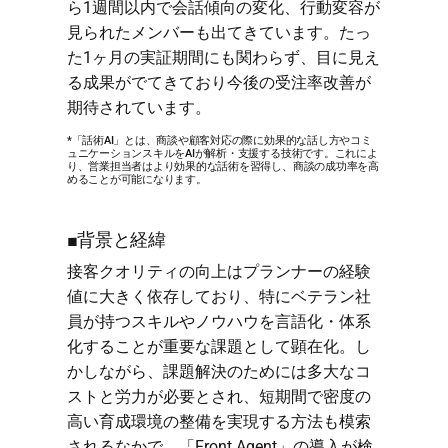
ら1週間以内で会話傾向の変化、行動変容が
見られたメンバーも出てきています。たっ
た1ヶ月の実証期間にも関わらず、目に見え
る成果がでてきており今後の受注率改善が
期待されています。
*「話術AI」とは、商談や顧客対応の際に効果的な話し方やコミ
ュニケーションスキルをAIが解析・支援する技術です。これによ
り、営業担当者はより効果的な話術を習得し、商談の成功率を高
めることが可能になります。
■背景と経緯
接客クオリティの向上はプランナーの経験
値に大きく依存しており、特にベテラン社
員が持つスキルやノウハウを言語化・体系
化することが重要な課題として顕在化。し
かしながら、課題解決のためには多大なコ
ストと労力が必要とされ、短期間で密度の
高い育成環境の整備を実現する方法も模索
されるなかで、「Front Agent」の導入が検