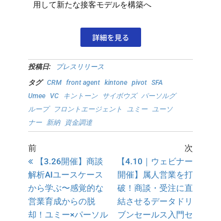
用して新たな接客モデルを構築へ
詳細を見る
投稿日:
プレスリリース
タグ
CRM
front agent
kintone
pivot
SFA
Umee
VC
キントーン
サイボウズ
パーソルグ
ループ
フロントエージェント
ユミー
ユーソ
ナー
新納
資金調達
前
次
【3.26開催】商談
【4.10｜ウェビナー
解析AIユースケース
開催】属人営業を打
から学ぶ〜感覚的な
破！商談・受注に直
営業育成からの脱
結させるデータドリ
却！ユミー×パーソル
ブンセールス入門セ