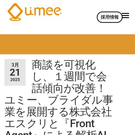
Umee
会
採用情報
話
Technologies
イ
株式会社
ン
サ
イ
ト
商談を可視化
AI
3月
電
21
し、１週間で会
気
2025
通
話傾向が改善！
信
大
ユミー、ブライダル事
学
業を展開する株式会社
認
定
エスクリと『Front
ベ
ン
チ