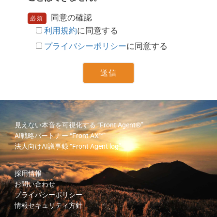
同意の確認
必須
利用規約
に同意する
プライバシーポリシー
に同意する
見えない本音を可視化する
“Front Agent®”
AI戦略パートナー
“Front AX™”
法人向けAI議事録
“Front Agent log”
採用情報
お問い合わせ
プライバシーポリシー
情報セキュリティ方針