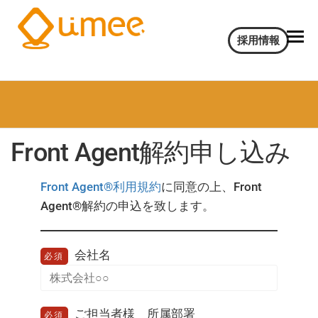
Umee
会
採用情報
話
Technologies
イ
株式会社
ン
サ
イ
ト
Front Agent解約申し込み
AI
電
気
Front Agent®利用規約
に同意の上、Front
通
Agent®解約の申込を致します。
信
大
学
会社名
認
必須
定
ベ
ン
ご担当者様 所属部署
必須
チ