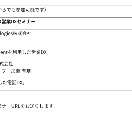
からでも参加可能です）
の営業DXセミナー
ologies株式会社
Agentを利用した営業DX」
 株式会社
ブ 加瀬 有基
用した電話DX」
ナーURLをお送りします。