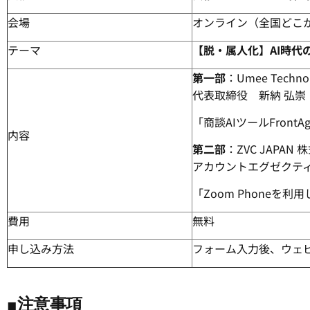
会場
オンライン（全国どこ
テーマ
【脱・属人化】AI時代
第一部
：Umee Techn
代表取締役 新納 弘崇
「商談AIツールFront
内容
第二部
：ZVC JAPAN
アカウントエグゼクティ
「Zoom Phoneを利
費用
無料
申し込み方法
フォーム入力後、ウェビ
■注意事項