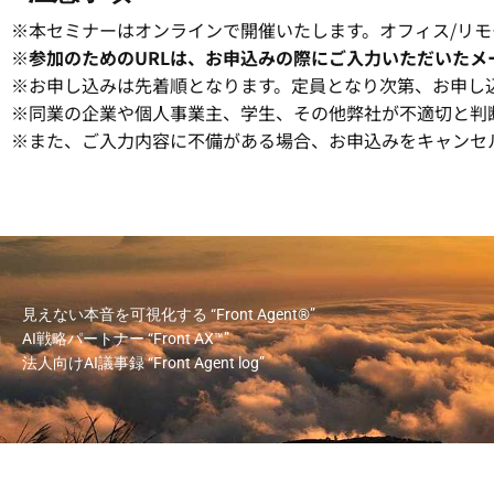
※本セミナーはオンラインで開催いたします。オフィス/リモ
※参加のためのURLは、お申込みの際にご入力いただいたメール
※お申し込みは先着順となります。定員となり次第、お申し
※同業の企業や個人事業主、学生、その他弊社が不適切と判
※また、ご入力内容に不備がある場合、お申込みをキャンセ
見えない本音を可視化する
“Front Agent®”
AI戦略パートナー
“Front AX™”
法人向けAI議事録
“Front Agent log”
© Umee Technologies Inc.