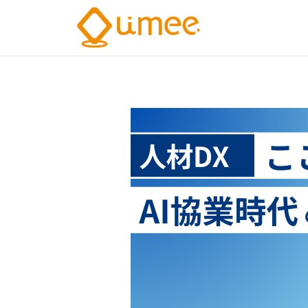
Umee
会
話
Technolog
イ
株式会社
ン
サ
イ
ト
AI
電
気
通
信
大
学
認
定
ベ
ン
チ